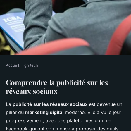
Accueil
›
High tech
HIGH TECH
Comprendre la publicité sur les
Le guide ultime de la publicité
réseaux sociaux
sur les réseaux sociaux
La
publicité sur les réseaux sociaux
est devenue un
Pauline
•
26 janvier 2025
•
6 min de lecture
pilier du
marketing digital
moderne. Elle a vu le jour
progressivement, avec des plateformes comme
Facebook qui ont commencé à proposer des outils