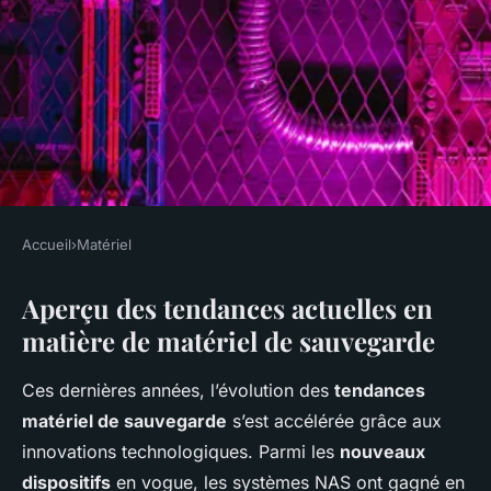
Accueil
›
Matériel
MATÉRIEL
Aperçu des tendances actuelles en
Les tendances en matière de
matière de matériel de sauvegarde
matériel de sauvegarde
Ces dernières années, l’évolution des
tendances
Pauline
•
27 janvier 2025
•
6 min de lecture
matériel de sauvegarde
s’est accélérée grâce aux
innovations technologiques. Parmi les
nouveaux
dispositifs
en vogue, les systèmes NAS ont gagné en